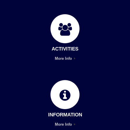
ACTIVITIES
More Info
INFORMATION
More Info