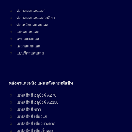
ท่อกลมสแตนเลส
ท่อกลมสแตนเลสเกลียว
ท่อเหลียมสแตนเลส
แผ่นสแตนเลส
ฉากสแตนเลส
เพลาสแตนเลส
แบนรีดสแตนเลส
หลังคาและผนัง แผ่นหลังคาเมทัลชีท
เมทัลชีทสี อลูซิงค์ AZ70
เมทัลชีทสี อลูซิงค์ AZ150
เมทัลชีทสี ขาว
เมทัลชีทสี เขียวแก่
เมทัลชีทสี เขียวบางจาก
เมทัลชีทสี เขียวใบตอง