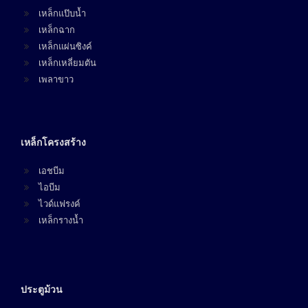
เหล็กแป๊บน้ำ
เหล็กฉาก
เหล็กแผ่นซิงค์
เหล็กเหลี่ยมตัน
เพลาขาว
เหล็กโครงสร้าง
เอชบีม
ไอบีม
ไวด์แฟรงค์
เหล็กรางน้ำ
ประตูม้วน