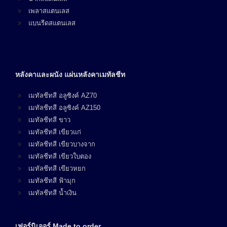
เพลาสแตนเลส
แบนรีดสแตนเลส
หลังคาและผนัง แผ่นหลังคาเมทัลชีท
เมทัลชีทสี อลูซิงค์ AZ70
เมทัลชีทสี อลูซิงค์ AZ150
เมทัลชีทสี ขาว
เมทัลชีทสี เขียวแก่
เมทัลชีทสี เขียวบางจาก
เมทัลชีทสี เขียวใบตอง
เมทัลชีทสี เขียวหยก
เมทัลชีทสี ฟ้ามุก
เมทัลชีทสี น้ำเงิน
เฟอร์นิเจอร์ Made to order