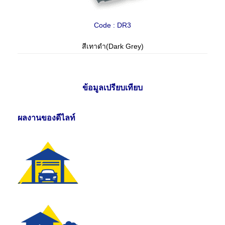
Code : DR3
สีเทาดำ(Dark Grey)
ข้อมูลเปรียบเทียบ
ผลงานของดีไลท์