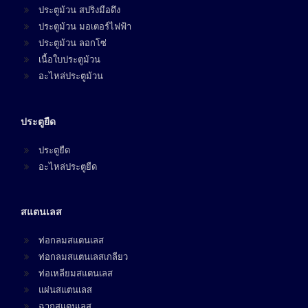
ประตูม้วน สปริงมือดึง
ประตูม้วน มอเตอร์ไฟฟ้า
ประตูม้วน ลอกโซ่
เนื้อใบประตูม้วน
อะไหล่ประตูม้วน
ประตูยืด
ประตูยืด
อะไหล่ประตูยืด
สแตนเลส
ท่อกลมสแตนเลส
ท่อกลมสแตนเลสเกลียว
ท่อเหลียมสแตนเลส
แผ่นสแตนเลส
ฉากสแตนเลส