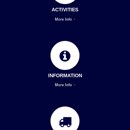
ACTIVITIES
More Info
INFORMATION
More Info