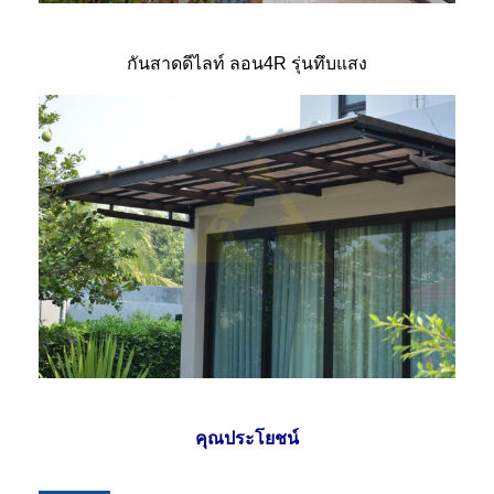
กันสาดดีไลท์ ลอน4R รุ่นทึบแสง
คุณประโยชน์