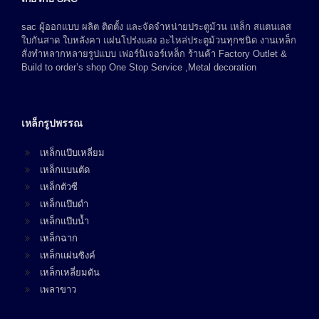
sac ผู้ออกแบบ ผลิต ติดตั้ง และจัดจำหน่ายประตูม้วน เหล็ก สแตนเลส
ใบกันสาด ใบหลังคา แผ่นโปร่งแสง อะไหล่ประตูม้วนทุกชนิด งานเหล็ก
สั่งทำหลากหลายรูปแบบ เฟอร์นิเจอร์เหล็ก ร้านค้า Factory Outlet &
Build to order’s shop One Stop Service ,Metal decoration
เหล็กรูปพรรณ
เหล็กแป๊บเหลี่ยม
เหล็กแบนตัด
เหล็กตัวซี
เหล็กแป๊บดำ
เหล็กแป๊บน้ำ
เหล็กฉาก
เหล็กแผ่นซิงค์
เหล็กเหลี่ยมตัน
เพลาขาว