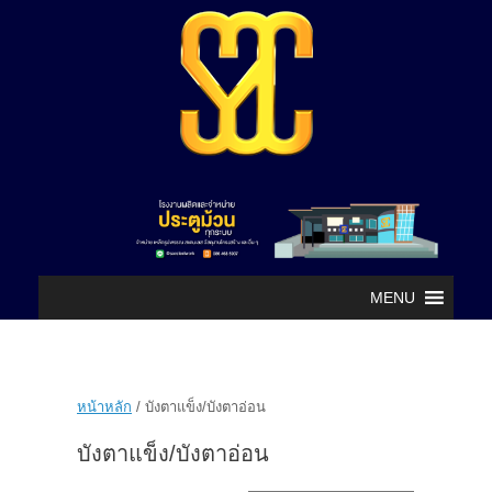
MENU
หน้าหลัก
/ บังตาแข็ง/บังตาอ่อน
บังตาแข็ง/บังตาอ่อน