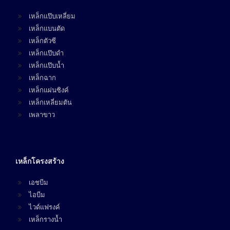
เหล็กแป๊บเหลี่ยม
เหล็กแบนตัด
เหล็กตัวซี
เหล็กแป๊บดำ
เหล็กแป๊บน้ำ
เหล็กฉาก
เหล็กแผ่นซิงค์
เหล็กเหลี่ยมตัน
เพลาขาว
เหล็กโครงสร้าง
เอชบีม
ไอบีม
ไวด์แฟรงค์
เหล็กรางน้ำ