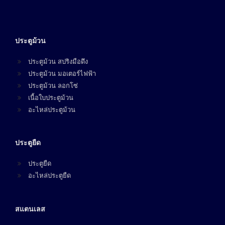
ประตูม้วน
ประตูม้วน สปริงมือดึง
ประตูม้วน มอเตอร์ไฟฟ้า
ประตูม้วน ลอกโซ่
เนื้อใบประตูม้วน
อะไหล่ประตูม้วน
ประตูยืด
ประตูยืด
อะไหล่ประตูยืด
สแตนเลส