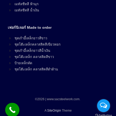
เมทัลชีทสี ฟ้ามุก
เมทัลชีทสี น้ำเงิน
เฟอร์นิเจอร์ Made to order
ชุดเก้าอี้เหล็กยาวสีขาว
ชุดโต๊ะเหล็กคลาสสิคสีเขียวหยก
ชุดเก้าอี้เหล็กยาวสีน้ำเงิน
ชุดโต๊ะเหล็ก คลาสสิคสีขาว
ป้ายเหล็กดัด
ชุดโต๊ะเหล็ก คลาสสิคสีดำด้าน
©2026 | www.sacsteelwork.com.
A
SiteOrigin
Theme