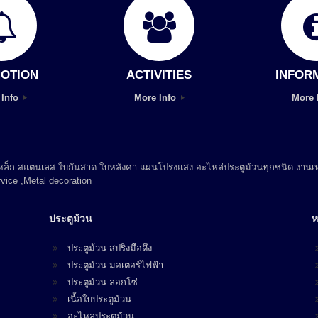
OTION
ACTIVITIES
INFOR
 Info
More Info
More 
 เหล็ก สแตนเลส ใบกันสาด ใบหลังคา แผ่นโปร่งแสง อะไหล่ประตูม้วนทุกชนิด งานเห
vice ,Metal decoration
ประตูม้วน
ห
ประตูม้วน สปริงมือดึง
ประตูม้วน มอเตอร์ไฟฟ้า
ประตูม้วน ลอกโซ่
เนื้อใบประตูม้วน
อะไหล่ประตูม้วน