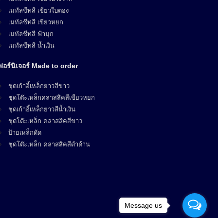
เมทัลชีทสี เขียวใบตอง
เมทัลชีทสี เขียวหยก
เมทัลชีทสี ฟ้ามุก
เมทัลชีทสี น้ำเงิน
ฟอร์นิเจอร์ Made to order
ชุดเก้าอี้เหล็กยาวสีขาว
ชุดโต๊ะเหล็กคลาสสิคสีเขียวหยก
ชุดเก้าอี้เหล็กยาวสีน้ำเงิน
ชุดโต๊ะเหล็ก คลาสสิคสีขาว
ป้ายเหล็กดัด
ชุดโต๊ะเหล็ก คลาสสิคสีดำด้าน
Message us