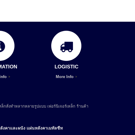
MATION
LOGISTIC
Info
More Info
ล็กสั่งทำหลากหลายรูปแบบ เฟอร์นิเจอร์เหล็ก ร้านค้า
ลังคาและผนัง แผ่นหลังคาเมทัลชีท