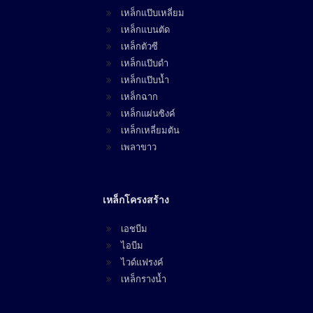
เหล็กแป๊บเหลี่ยม
เหล็กแบนตัด
เหล็กตัวซี
เหล็กแป๊บดำ
เหล็กแป๊บน้ำ
เหล็กฉาก
เหล็กแผ่นซิงค์
เหล็กเหลี่ยมตัน
เพลาขาว
เหล็กโครงสร้าง
เอชบีม
ไอบีม
ไวด์แฟรงค์
เหล็กรางน้ำ