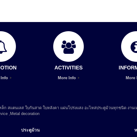
OTION
ACTIVITIES
INFOR
 Info
More Info
More 
 เหล็ก สแตนเลส ใบกันสาด ใบหลังคา แผ่นโปร่งแสง อะไหล่ประตูม้วนทุกชนิด งานเห
vice ,Metal decoration
ประตูม้วน
ห