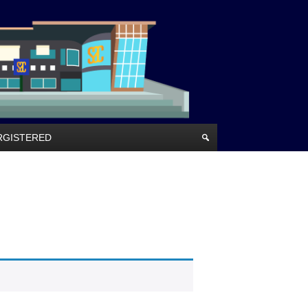
RRGISTERED