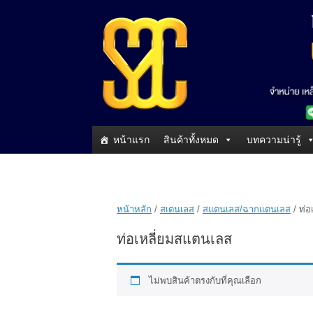
หน้าแรก
สินค้าทั้งหมด
บทความน่ารู้
หน้าหลัก
/
สเตนเลส
/
สแตนเลส/ฉากแตนเลส
/ ท่อ
ท่อเหลี่ยมสแตนเลส
ไม่พบสินค้าตรงกับที่คุณเลือก