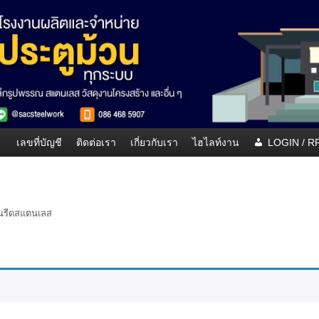
เลขที่บัญชี
ติดต่อเรา
เกี่ยวกับเรา
ไฮไลท์งาน
LOGIN / 
นรีดสแตนเลส