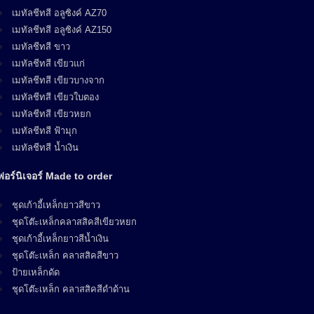
เมทัลชีทสี อลูซิงค์ AZ70
เมทัลชีทสี อลูซิงค์ AZ150
เมทัลชีทสี ขาว
เมทัลชีทสี เขียวแก่
เมทัลชีทสี เขียวบางจาก
เมทัลชีทสี เขียวใบตอง
เมทัลชีทสี เขียวหยก
เมทัลชีทสี ฟ้ามุก
เมทัลชีทสี น้ำเงิน
ฟอร์นิเจอร์ Made to order
ชุดเก้าอี้เหล็กยาวสีขาว
ชุดโต๊ะเหล็กคลาสสิคสีเขียวหยก
ชุดเก้าอี้เหล็กยาวสีน้ำเงิน
ชุดโต๊ะเหล็ก คลาสสิคสีขาว
ป้ายเหล็กดัด
ชุดโต๊ะเหล็ก คลาสสิคสีดำด้าน