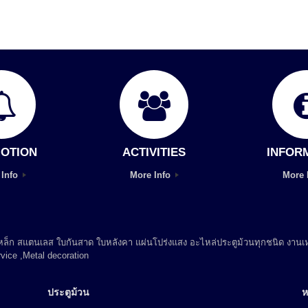
OTION
ACTIVITIES
INFOR
 Info
More Info
More 
 เหล็ก สแตนเลส ใบกันสาด ใบหลังคา แผ่นโปร่งแสง อะไหล่ประตูม้วนทุกชนิด งานเห
vice ,Metal decoration
ประตูม้วน
ห