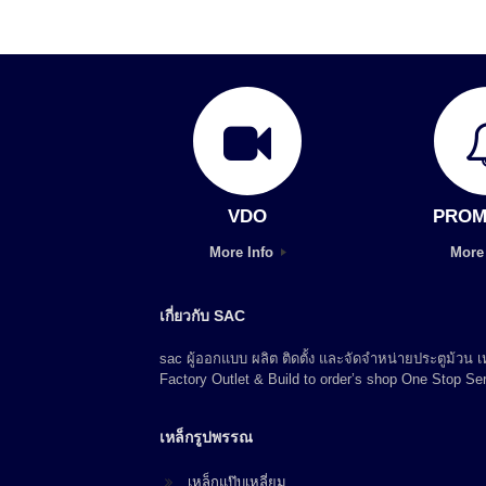
VDO
PROM
More Info
More
เกี่ยวกับ SAC
sac ผู้ออกแบบ ผลิต ติดตั้ง และจัดจำหน่ายประตูม้วน
Factory Outlet & Build to order’s shop One Stop Ser
เหล็กรูปพรรณ
เหล็กแป๊บเหลี่ยม