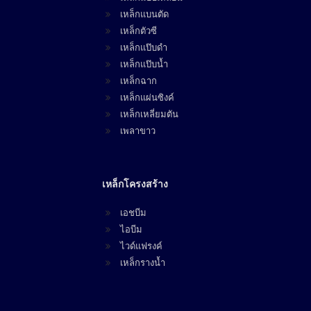
เหล็กแบนตัด
เหล็กตัวซี
เหล็กแป๊บดำ
เหล็กแป๊บน้ำ
เหล็กฉาก
เหล็กแผ่นซิงค์
เหล็กเหลี่ยมตัน
เพลาขาว
เหล็กโครงสร้าง
เอชบีม
ไอบีม
ไวด์แฟรงค์
เหล็กรางน้ำ