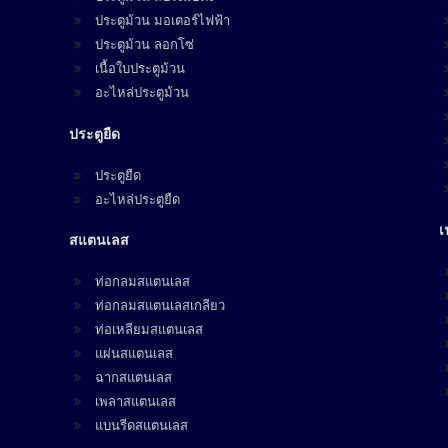
ประตูม้วน มอเตอร์ไฟฟ้า
ประตูม้วน ลอกโซ่
เนื้อใบประตูม้วน
อะไหล่ประตูม้วน
ประตูยืด
ประตูยืด
อะไหล่ประตูยืด
เ
สแตนเลส
ท่อกลมสแตนเลส
ท่อกลมสแตนเลสเกลียว
ท่อเหลียมสแตนเลส
แผ่นสแตนเลส
ฉากสแตนเลส
เพลาสแตนเลส
แบนรีดสแตนเลส