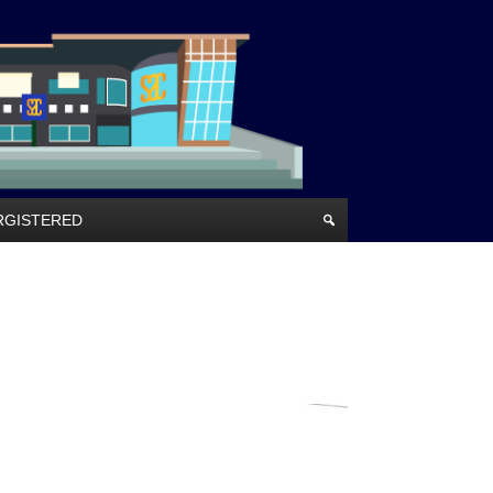
RRGISTERED