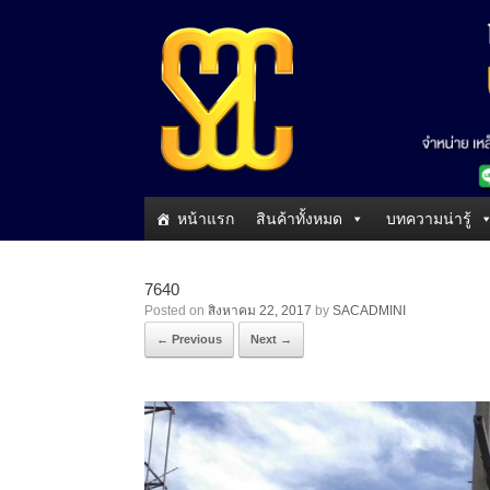
หน้าแรก
สินค้าทั้งหมด
บทความน่ารู้
7640
Posted on
สิงหาคม 22, 2017
by
SACADMINI
← Previous
Next →