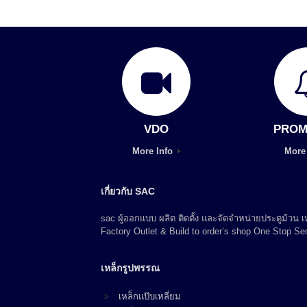
VDO
PROM
More Info
More
เกี่ยวกับ SAC
sac ผู้ออกแบบ ผลิต ติดตั้ง และจัดจำหน่ายประตูม้วน
Factory Outlet & Build to order’s shop One Stop Ser
เหล็กรูปพรรณ
เหล็กแป๊บเหลี่ยม