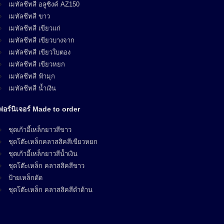
เมทัลชีทสี อลูซิงค์ AZ150
เมทัลชีทสี ขาว
เมทัลชีทสี เขียวแก่
เมทัลชีทสี เขียวบางจาก
เมทัลชีทสี เขียวใบตอง
เมทัลชีทสี เขียวหยก
เมทัลชีทสี ฟ้ามุก
เมทัลชีทสี น้ำเงิน
ฟอร์นิเจอร์ Made to order
ชุดเก้าอี้เหล็กยาวสีขาว
ชุดโต๊ะเหล็กคลาสสิคสีเขียวหยก
ชุดเก้าอี้เหล็กยาวสีน้ำเงิน
ชุดโต๊ะเหล็ก คลาสสิคสีขาว
ป้ายเหล็กดัด
ชุดโต๊ะเหล็ก คลาสสิคสีดำด้าน