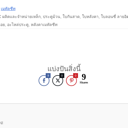
,
เมทัลชีท
AC ผลิตและจำหน่ายเหล็ก, ประตูม้วน, ใบกันสาด, ใบหลังคา, ใบลอนซี่ ลายอิ
ย, อะไหล่ประตู, หลังคาเมทัลชีท
แบ่งปันสิ่งนี้
9
9
0
0
Shares
NI