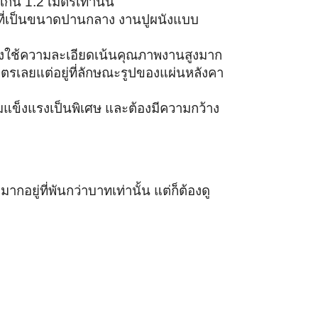
เกิน
1.2
เมตรเท่านั้น
ที่เป็นขนาดปานกลาง งานปูผนังแบบ
องใช้ความละเอียดเน้นคุณภาพงานสูงมาก
มตรเลยแต่อยู่ที่ลักษณะรูปของแผ่นหลังคา
มแข็งแรงเป็นพิเศษ และต้องมีความกว้าง
กอยู่ที่พันกว่าบาทเท่านั้น แต่ก็ต้องดู