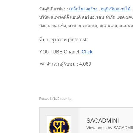
วัสดุที่เกี่ยวข้อง :
เหล็กโครงสร้าง
,
อลูมิเนียมลายไม้
บริษัท สแทรตทีจี้ แอนด์ คอร์ปอเรชั่น จำกัด แซค S
บังตาอ่อน-แข็ง, ตาข่าย-ตะแกรง, สแตนเลส, สแตนลอ
ที่มา : รูปภาพ pinterest
YOUTUBE Chanel:
Click
จำนวนผู้รับชม :
4,069
Posted in
ไม่มีหมวดหมู่
.
SACADMINI
View posts by SACADMI