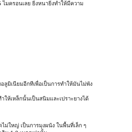
5
ไมครอนเลย ยิ่งหนายิ่งทำให้มีความ
อลูมิเนียมอีกทีเพื่อเป็นการทำให้มันไม่พัง
ำให้เหล็กนั้นเป็นสนิมและเปราะยางได้
ม่ใหญ่ เป็นการมุงผนัง ในพื้นที่เล็ก ๆ