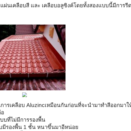
 แผ่นเคลือบสี และ เคลือบอลูซิงค์โดยทั้งสองแบบนี้มีการร
่านการเคลือบ
Aluzinc
เหมือนกันก่อนที่จะนำมาทำสีออกมาให
คือ
บบที่ไม่มีการรองพื้น
บมีรองพื้น
1
ชั้น หนาขึ้นมาอีหน่อย