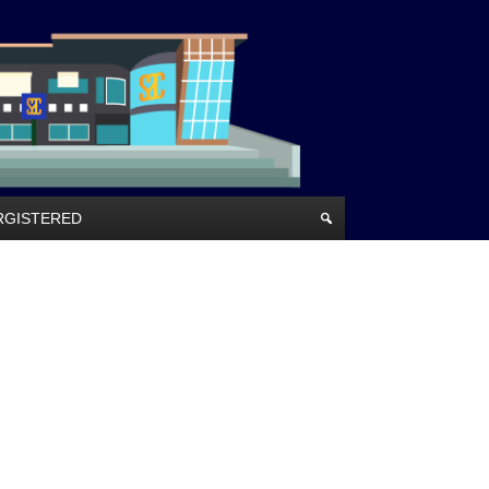
RRGISTERED