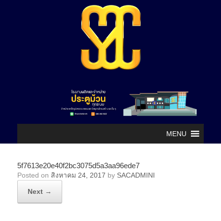
MENU
5f7613e20e40f2bc3075d5a3aa96ede7
Posted on
สิงหาคม 24, 2017
by
SACADMINI
Next →