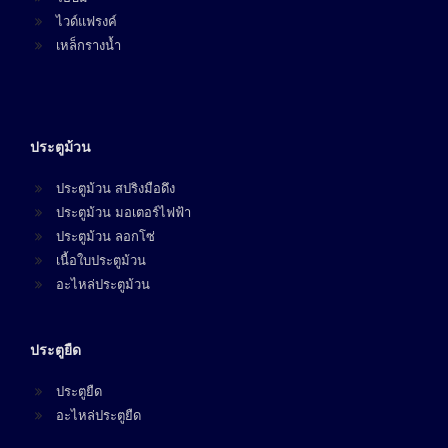
ไวด์แฟรงค์
เหล็กรางน้ำ
ประตูม้วน
ประตูม้วน สปริงมือดึง
ประตูม้วน มอเตอร์ไฟฟ้า
ประตูม้วน ลอกโซ่
เนื้อใบประตูม้วน
อะไหล่ประตูม้วน
ประตูยืด
ประตูยืด
อะไหล่ประตูยืด