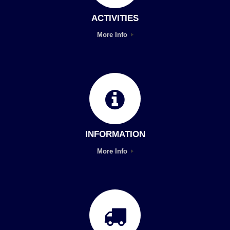
ACTIVITIES
More Info
INFORMATION
More Info