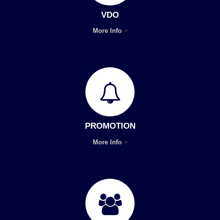
VDO
More Info
PROMOTION
More Info