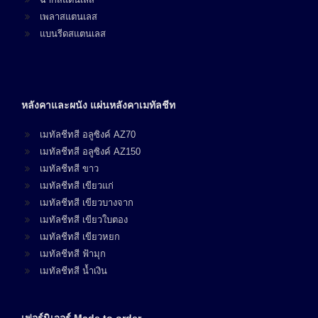
เพลาสแตนเลส
แบนรีดสแตนเลส
หลังคาและผนัง แผ่นหลังคาเมทัลชีท
เมทัลชีทสี อลูซิงค์ AZ70
เมทัลชีทสี อลูซิงค์ AZ150
เมทัลชีทสี ขาว
เมทัลชีทสี เขียวแก่
เมทัลชีทสี เขียวบางจาก
เมทัลชีทสี เขียวใบตอง
เมทัลชีทสี เขียวหยก
เมทัลชีทสี ฟ้ามุก
เมทัลชีทสี น้ำเงิน
เฟอร์นิเจอร์ Made to order