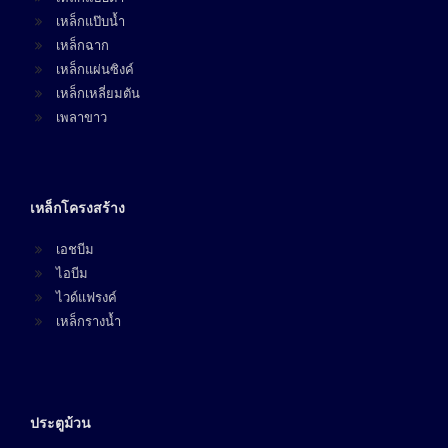
เหล็กแป๊บน้ำ
เหล็กฉาก
เหล็กแผ่นซิงค์
เหล็กเหลี่ยมตัน
เพลาขาว
เหล็กโครงสร้าง
เอชบีม
ไอบีม
ไวด์แฟรงค์
เหล็กรางน้ำ
ประตูม้วน