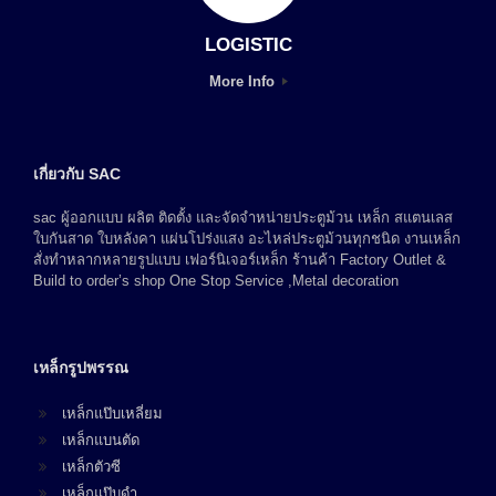
LOGISTIC
More Info
เกี่ยวกับ SAC
sac ผู้ออกแบบ ผลิต ติดตั้ง และจัดจำหน่ายประตูม้วน เหล็ก สแตนเลส
ใบกันสาด ใบหลังคา แผ่นโปร่งแสง อะไหล่ประตูม้วนทุกชนิด งานเหล็ก
สั่งทำหลากหลายรูปแบบ เฟอร์นิเจอร์เหล็ก ร้านค้า Factory Outlet &
Build to order’s shop One Stop Service ,Metal decoration
เหล็กรูปพรรณ
เหล็กแป๊บเหลี่ยม
เหล็กแบนตัด
เหล็กตัวซี
เหล็กแป๊บดำ