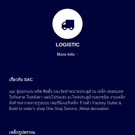
LOGISTIC
More Info
เกี่ยวกับ SAC
sac ผู้ออกแบบ ผลิต ติดตั้ง และจัดจำหน่ายประตูม้วน เหล็ก สแตนเลส
ใบกันสาด ใบหลังคา แผ่นโปร่งแสง อะไหล่ประตูม้วนทุกชนิด งานเหล็ก
สั่งทำหลากหลายรูปแบบ เฟอร์นิเจอร์เหล็ก ร้านค้า Factory Outlet &
Build to order’s shop One Stop Service ,Metal decoration
เหล็กรูปพรรณ