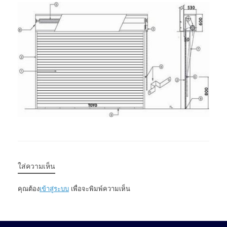
ใส่ความเห็น
คุณต้อง
เข้าสู่ระบบ
เพื่อจะพิมพ์ความเห็น