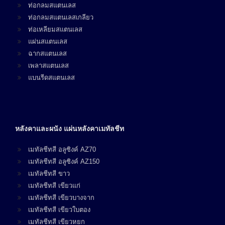
ท่อกลมสแตนเลส
ท่อกลมสแตนเลสเกลียว
ท่อเหลียมสแตนเลส
แผ่นสแตนเลส
ฉากสแตนเลส
เพลาสแตนเลส
แบนรีดสแตนเลส
หลังคาและผนัง แผ่นหลังคาเมทัลชีท
เมทัลชีทสี อลูซิงค์ AZ70
เมทัลชีทสี อลูซิงค์ AZ150
เมทัลชีทสี ขาว
เมทัลชีทสี เขียวแก่
เมทัลชีทสี เขียวบางจาก
เมทัลชีทสี เขียวใบตอง
เมทัลชีทสี เขียวหยก