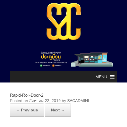
MENU
Rapid-Roll-Door-2
Posted on
สิงหาคม 22, 2019
by
SACADMINI
← Previous
Next →