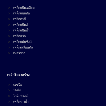
เหล็กแป๊บเหลี่ยม
เหล็กแบนตัด
เหล็กตัวซี
เหล็กแป๊บดำ
เหล็กแป๊บน้ำ
เหล็กฉาก
เหล็กแผ่นซิงค์
เหล็กเหลี่ยมตัน
เพลาขาว
เหล็กโครงสร้าง
เอชบีม
ไอบีม
ไวด์แฟรงค์
เหล็กรางน้ำ