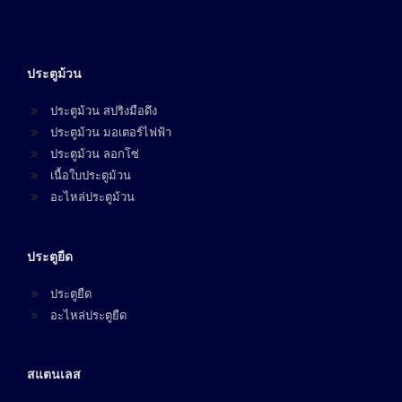
ประตูม้วน
ประตูม้วน สปริงมือดึง
ประตูม้วน มอเตอร์ไฟฟ้า
ประตูม้วน ลอกโซ่
เนื้อใบประตูม้วน
อะไหล่ประตูม้วน
ประตูยืด
ประตูยืด
อะไหล่ประตูยืด
สแตนเลส