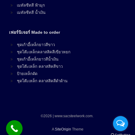
เมทัลชีทสี ฟ้ามุก
เมทัลชีทสี น้ำเงิน
เฟอร์นิเจอร์ Made to order
ชุดเก้าอี้เหล็กยาวสีขาว
ชุดโต๊ะเหล็กคลาสสิคสีเขียวหยก
ชุดเก้าอี้เหล็กยาวสีน้ำเงิน
ชุดโต๊ะเหล็ก คลาสสิคสีขาว
ป้ายเหล็กดัด
ชุดโต๊ะเหล็ก คลาสสิคสีดำด้าน
©2026 | www.sacsteelwork.com.
A
SiteOrigin
Theme