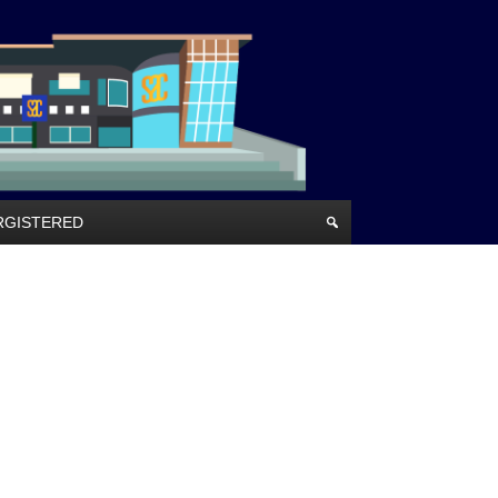
RRGISTERED