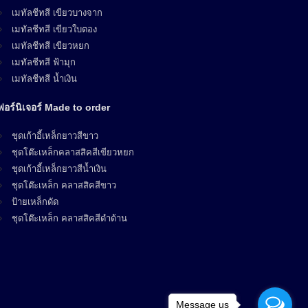
เมทัลชีทสี เขียวบางจาก
เมทัลชีทสี เขียวใบตอง
เมทัลชีทสี เขียวหยก
เมทัลชีทสี ฟ้ามุก
เมทัลชีทสี น้ำเงิน
ฟอร์นิเจอร์ Made to order
ชุดเก้าอี้เหล็กยาวสีขาว
ชุดโต๊ะเหล็กคลาสสิคสีเขียวหยก
ชุดเก้าอี้เหล็กยาวสีน้ำเงิน
ชุดโต๊ะเหล็ก คลาสสิคสีขาว
ป้ายเหล็กดัด
ชุดโต๊ะเหล็ก คลาสสิคสีดำด้าน
Message us