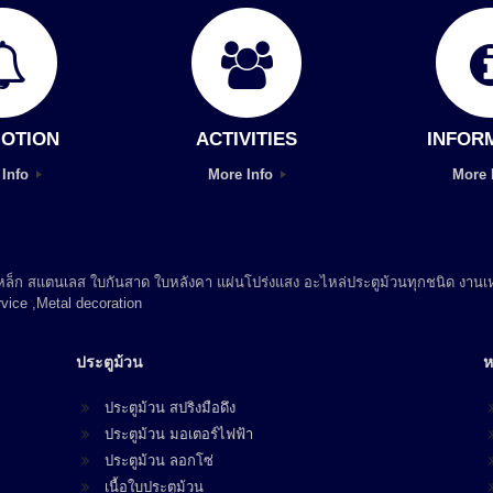
OTION
ACTIVITIES
INFOR
 Info
More Info
More 
 เหล็ก สแตนเลส ใบกันสาด ใบหลังคา แผ่นโปร่งแสง อะไหล่ประตูม้วนทุกชนิด งานเห
vice ,Metal decoration
ประตูม้วน
ห
ประตูม้วน สปริงมือดึง
ประตูม้วน มอเตอร์ไฟฟ้า
ประตูม้วน ลอกโซ่
เนื้อใบประตูม้วน