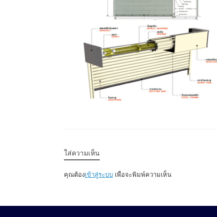
ใส่ความเห็น
คุณต้อง
เข้าสู่ระบบ
เพื่อจะพิมพ์ความเห็น