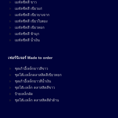
เมทัลชีทสี ขาว
เมทัลชีทสี เขียวแก่
เมทัลชีทสี เขียวบางจาก
เมทัลชีทสี เขียวใบตอง
เมทัลชีทสี เขียวหยก
เมทัลชีทสี ฟ้ามุก
เมทัลชีทสี น้ำเงิน
เฟอร์นิเจอร์ Made to order
ชุดเก้าอี้เหล็กยาวสีขาว
ชุดโต๊ะเหล็กคลาสสิคสีเขียวหยก
ชุดเก้าอี้เหล็กยาวสีน้ำเงิน
ชุดโต๊ะเหล็ก คลาสสิคสีขาว
ป้ายเหล็กดัด
ชุดโต๊ะเหล็ก คลาสสิคสีดำด้าน