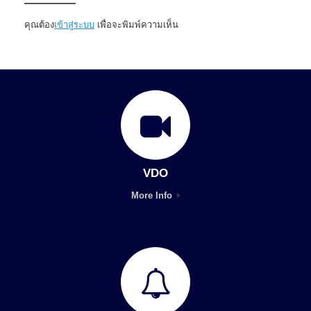
คุณต้อง
เข้าสู่ระบบ
เพื่อจะพิมพ์ความเห็น
VDO
More Info