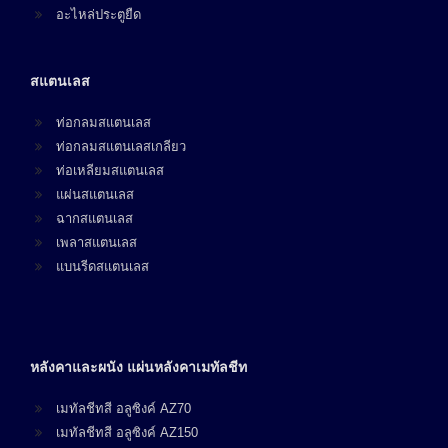
อะไหล่ประตูยืด
สแตนเลส
ท่อกลมสแตนเลส
ท่อกลมสแตนเลสเกลียว
ท่อเหลียมสแตนเลส
แผ่นสแตนเลส
ฉากสแตนเลส
เพลาสแตนเลส
แบนรีดสแตนเลส
หลังคาและผนัง แผ่นหลังคาเมทัลชีท
เมทัลชีทสี อลูซิงค์ AZ70
เมทัลชีทสี อลูซิงค์ AZ150