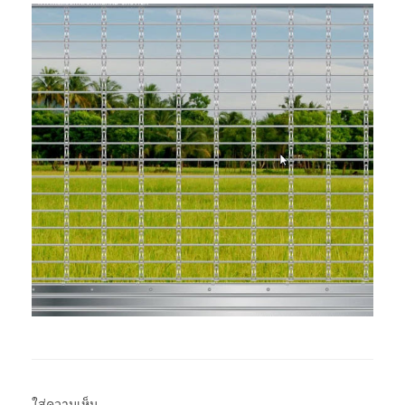
ใส่ความเห็น