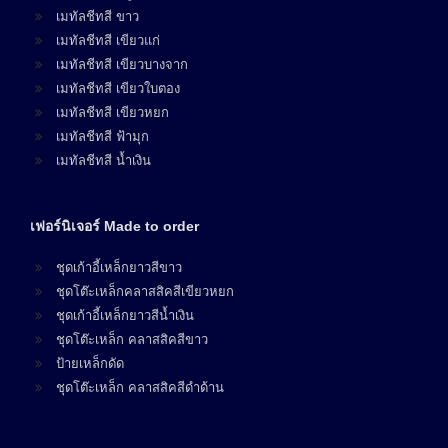
เมทัลชีทสี ขาว
เมทัลชีทสี เขียวแก่
เมทัลชีทสี เขียวบางจาก
เมทัลชีทสี เขียวใบตอง
เมทัลชีทสี เขียวหยก
เมทัลชีทสี ฟ้ามุก
เมทัลชีทสี น้ำเงิน
เฟอร์นิเจอร์ Made to order
ชุดเก้าอี้เหล็กยาวสีขาว
ชุดโต๊ะเหล็กคลาสสิคสีเขียวหยก
ชุดเก้าอี้เหล็กยาวสีน้ำเงิน
ชุดโต๊ะเหล็ก คลาสสิคสีขาว
ป้ายเหล็กดัด
ชุดโต๊ะเหล็ก คลาสสิคสีดำด้าน