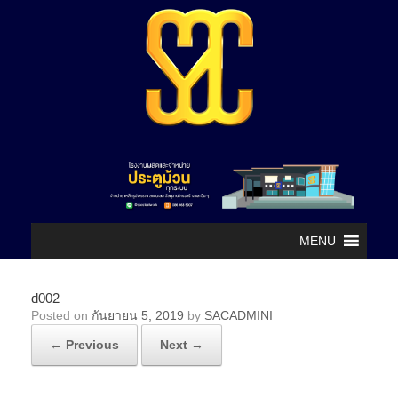
MENU
d002
Posted on
กันยายน 5, 2019
by
SACADMINI
← Previous
Next →