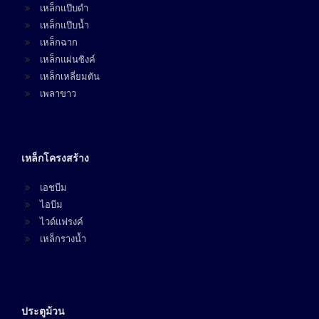
เหล็กแป๊บดำ
เหล็กแป๊บน้ำ
เหล็กฉาก
เหล็กแผ่นซิงค์
เหล็กเหลี่ยมตัน
เพลาขาว
เหล็กโครงสร้าง
เอชบีม
ไอบีม
ไวด์แฟรงค์
เหล็กรางน้ำ
ประตูม้วน