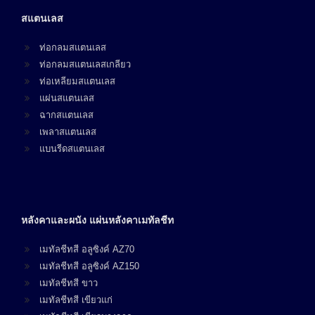
สแตนเลส
ท่อกลมสแตนเลส
ท่อกลมสแตนเลสเกลียว
ท่อเหลียมสแตนเลส
แผ่นสแตนเลส
ฉากสแตนเลส
เพลาสแตนเลส
แบนรีดสแตนเลส
หลังคาและผนัง แผ่นหลังคาเมทัลชีท
เมทัลชีทสี อลูซิงค์ AZ70
เมทัลชีทสี อลูซิงค์ AZ150
เมทัลชีทสี ขาว
เมทัลชีทสี เขียวแก่