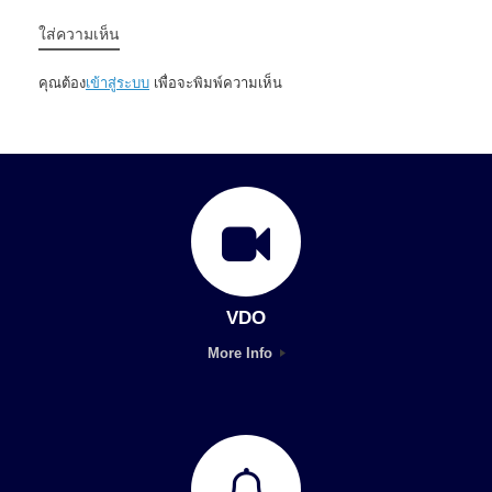
ใส่ความเห็น
คุณต้อง
เข้าสู่ระบบ
เพื่อจะพิมพ์ความเห็น
VDO
More Info