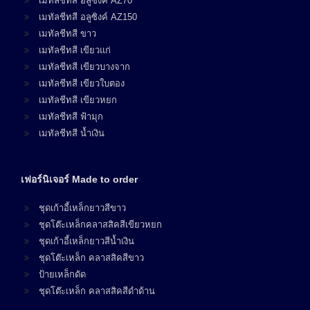
เมทัลชีทสี อลูซิงค์ AZ70
เมทัลชีทสี อลูซิงค์ AZ150
เมทัลชีทสี ขาว
เมทัลชีทสี เขียวแก่
เมทัลชีทสี เขียวบางจาก
เมทัลชีทสี เขียวใบตอง
เมทัลชีทสี เขียวหยก
เมทัลชีทสี ฟ้ามุก
เมทัลชีทสี น้ำเงิน
เฟอร์นิเจอร์ Made to order
ชุดเก้าอี้เหล็กยาวสีขาว
ชุดโต๊ะเหล็กคลาสสิคสีเขียวหยก
ชุดเก้าอี้เหล็กยาวสีน้ำเงิน
ชุดโต๊ะเหล็ก คลาสสิคสีขาว
ป้ายเหล็กดัด
ชุดโต๊ะเหล็ก คลาสสิคสีดำด้าน