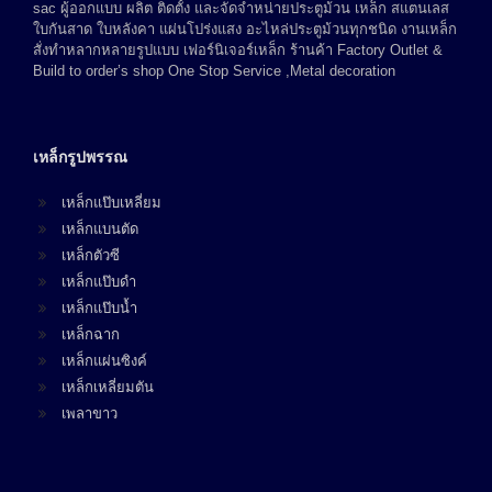
sac ผู้ออกแบบ ผลิต ติดตั้ง และจัดจำหน่ายประตูม้วน เหล็ก สแตนเลส
ใบกันสาด ใบหลังคา แผ่นโปร่งแสง อะไหล่ประตูม้วนทุกชนิด งานเหล็ก
สั่งทำหลากหลายรูปแบบ เฟอร์นิเจอร์เหล็ก ร้านค้า Factory Outlet &
Build to order’s shop One Stop Service ,Metal decoration
เหล็กรูปพรรณ
เหล็กแป๊บเหลี่ยม
เหล็กแบนตัด
เหล็กตัวซี
เหล็กแป๊บดำ
เหล็กแป๊บน้ำ
เหล็กฉาก
เหล็กแผ่นซิงค์
เหล็กเหลี่ยมตัน
เพลาขาว