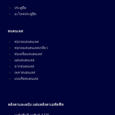
ประตูยืด
อะไหล่ประตูยืด
สแตนเลส
ท่อกลมสแตนเลส
ท่อกลมสแตนเลสเกลียว
ท่อเหลียมสแตนเลส
แผ่นสแตนเลส
ฉากสแตนเลส
เพลาสแตนเลส
แบนรีดสแตนเลส
หลังคาและผนัง แผ่นหลังคาเมทัลชีท