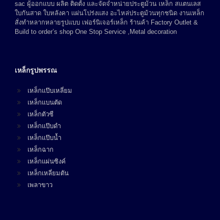
sac ผู้ออกแบบ ผลิต ติดตั้ง และจัดจำหน่ายประตูม้วน เหล็ก สแตนเลส
ใบกันสาด ใบหลังคา แผ่นโปร่งแสง อะไหล่ประตูม้วนทุกชนิด งานเหล็ก
สั่งทำหลากหลายรูปแบบ เฟอร์นิเจอร์เหล็ก ร้านค้า Factory Outlet &
Build to order’s shop One Stop Service ,Metal decoration
เหล็กรูปพรรณ
เหล็กแป๊บเหลี่ยม
เหล็กแบนตัด
เหล็กตัวซี
เหล็กแป๊บดำ
เหล็กแป๊บน้ำ
เหล็กฉาก
เหล็กแผ่นซิงค์
เหล็กเหลี่ยมตัน
เพลาขาว