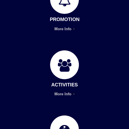
PROMOTION
More Info
ACTIVITIES
More Info