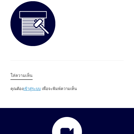
ใส่ความเห็น
คุณต้อง
เข้าสู่ระบบ
เพื่อจะพิมพ์ความเห็น