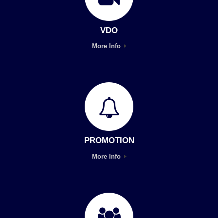
VDO
More Info
PROMOTION
More Info