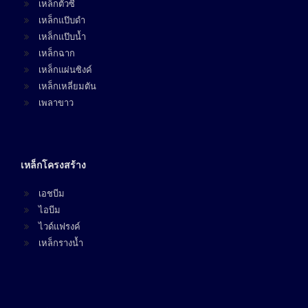
เหล็กตัวซี
เหล็กแป๊บดำ
เหล็กแป๊บน้ำ
เหล็กฉาก
เหล็กแผ่นซิงค์
เหล็กเหลี่ยมตัน
เพลาขาว
เหล็กโครงสร้าง
เอชบีม
ไอบีม
ไวด์แฟรงค์
เหล็กรางน้ำ