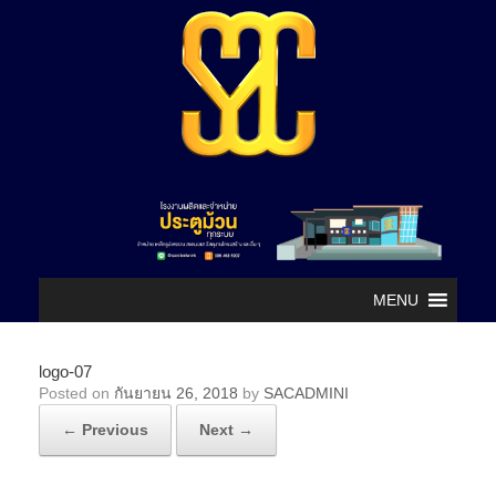
MENU
logo-07
Posted on
กันยายน 26, 2018
by
SACADMINI
← Previous
Next →