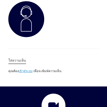
ใส่ความเห็น
คุณต้อง
เข้าสู่ระบบ
เพื่อจะพิมพ์ความเห็น