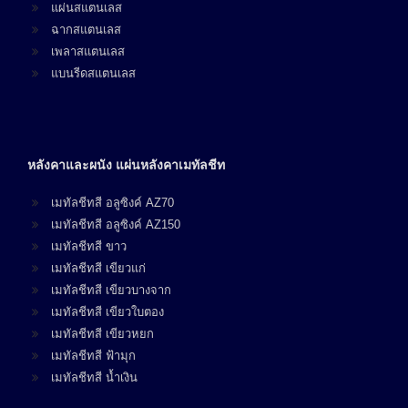
แผ่นสแตนเลส
ฉากสแตนเลส
เพลาสแตนเลส
แบนรีดสแตนเลส
หลังคาและผนัง แผ่นหลังคาเมทัลชีท
เมทัลชีทสี อลูซิงค์ AZ70
เมทัลชีทสี อลูซิงค์ AZ150
เมทัลชีทสี ขาว
เมทัลชีทสี เขียวแก่
เมทัลชีทสี เขียวบางจาก
เมทัลชีทสี เขียวใบตอง
เมทัลชีทสี เขียวหยก
เมทัลชีทสี ฟ้ามุก
เมทัลชีทสี น้ำเงิน