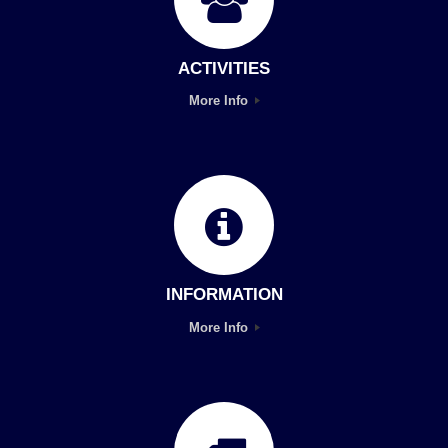
ACTIVITIES
More Info
INFORMATION
More Info