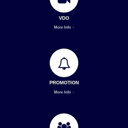
VDO
More Info
PROMOTION
More Info