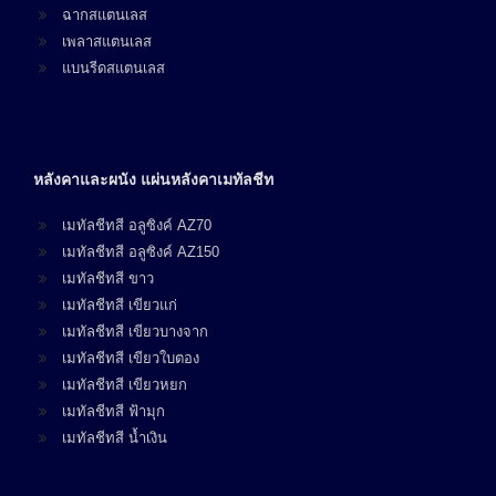
ฉากสแตนเลส
เพลาสแตนเลส
แบนรีดสแตนเลส
หลังคาและผนัง แผ่นหลังคาเมทัลชีท
เมทัลชีทสี อลูซิงค์ AZ70
เมทัลชีทสี อลูซิงค์ AZ150
เมทัลชีทสี ขาว
เมทัลชีทสี เขียวแก่
เมทัลชีทสี เขียวบางจาก
เมทัลชีทสี เขียวใบตอง
เมทัลชีทสี เขียวหยก
เมทัลชีทสี ฟ้ามุก
เมทัลชีทสี น้ำเงิน