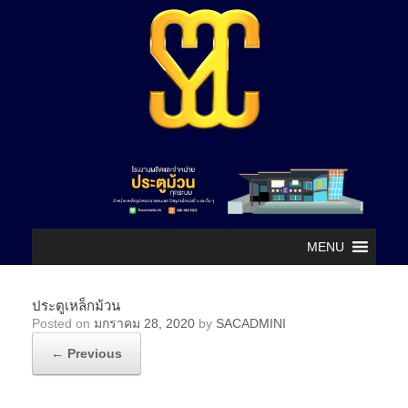
MENU
ประตูเหล็กม้วน
Posted on
มกราคม 28, 2020
by
SACADMINI
← Previous