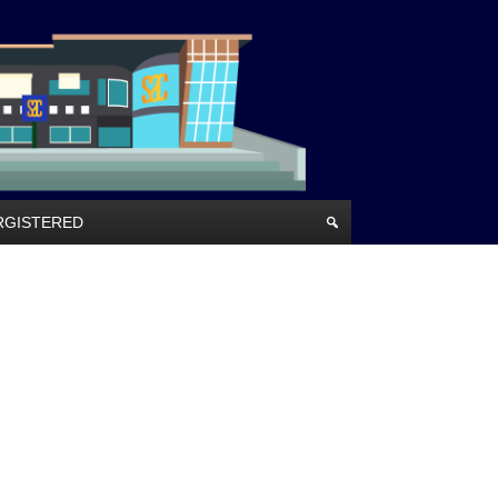
RRGISTERED