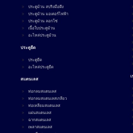
ประตูม้วน สปริงมือดึง
ประตูม้วน มอเตอร์ไฟฟ้า
ประตูม้วน ลอกโซ่
เนื้อใบประตูม้วน
อะไหล่ประตูม้วน
ประตูยืด
ประตูยืด
อะไหล่ประตูยืด
เ
สแตนเลส
ท่อกลมสแตนเลส
ท่อกลมสแตนเลสเกลียว
ท่อเหลียมสแตนเลส
แผ่นสแตนเลส
ฉากสแตนเลส
เพลาสแตนเลส