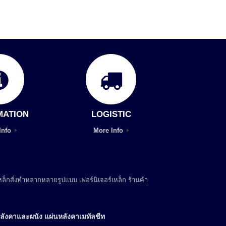
MATION
LOGISTIC
Info
More Info
ล็กสั่งทำหลากหลายรูปแบบ เฟอร์นิเจอร์เหล็ก ร้านค้า
ลังคาและผนัง แผ่นหลังคาเมทัลชีท