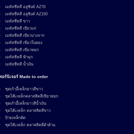
เมทัลชีทสี อลูซิงค์ AZ70
เมทัลชีทสี อลูซิงค์ AZ150
เมทัลชีทสี ขาว
เมทัลชีทสี เขียวแก่
เมทัลชีทสี เขียวบางจาก
เมทัลชีทสี เขียวใบตอง
เมทัลชีทสี เขียวหยก
เมทัลชีทสี ฟ้ามุก
เมทัลชีทสี น้ำเงิน
ฟอร์นิเจอร์ Made to order
ชุดเก้าอี้เหล็กยาวสีขาว
ชุดโต๊ะเหล็กคลาสสิคสีเขียวหยก
ชุดเก้าอี้เหล็กยาวสีน้ำเงิน
ชุดโต๊ะเหล็ก คลาสสิคสีขาว
ป้ายเหล็กดัด
ชุดโต๊ะเหล็ก คลาสสิคสีดำด้าน