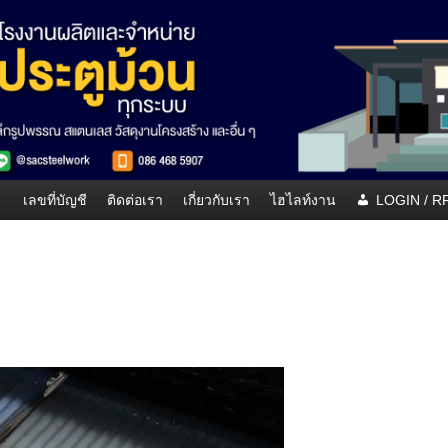
เลขที่บัญชี
ติดต่อเรา
เกี่ยวกับเรา
ไฮไลท์งาน
LOGIN / 