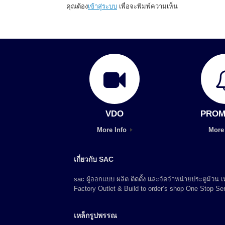
คุณต้อง
เข้าสู่ระบบ
เพื่อจะพิมพ์ความเห็น
VDO
PROM
More Info
More
เกี่ยวกับ SAC
sac ผู้ออกแบบ ผลิต ติดตั้ง และจัดจำหน่ายประตูม้วน
Factory Outlet & Build to order’s shop One Stop Ser
เหล็กรูปพรรณ