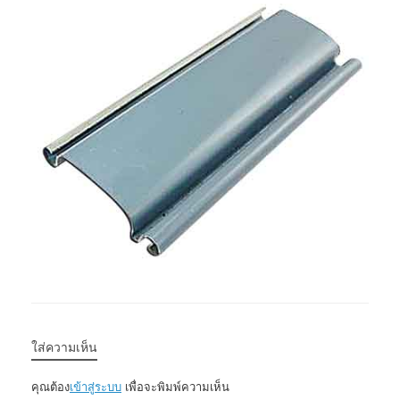
ใส่ความเห็น
คุณต้อง
เข้าสู่ระบบ
เพื่อจะพิมพ์ความเห็น