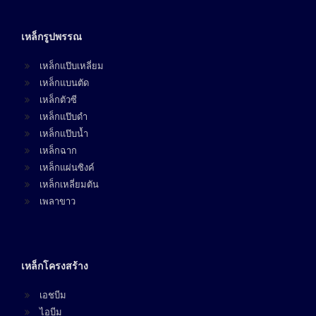
เหล็กรูปพรรณ
เหล็กแป๊บเหลี่ยม
เหล็กแบนตัด
เหล็กตัวซี
เหล็กแป๊บดำ
เหล็กแป๊บน้ำ
เหล็กฉาก
เหล็กแผ่นซิงค์
เหล็กเหลี่ยมตัน
เพลาขาว
เหล็กโครงสร้าง
เอชบีม
ไอบีม