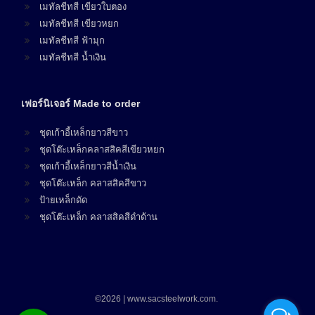
เมทัลชีทสี เขียวใบตอง
เมทัลชีทสี เขียวหยก
เมทัลชีทสี ฟ้ามุก
เมทัลชีทสี น้ำเงิน
เฟอร์นิเจอร์ Made to order
ชุดเก้าอี้เหล็กยาวสีขาว
ชุดโต๊ะเหล็กคลาสสิคสีเขียวหยก
ชุดเก้าอี้เหล็กยาวสีน้ำเงิน
ชุดโต๊ะเหล็ก คลาสสิคสีขาว
ป้ายเหล็กดัด
ชุดโต๊ะเหล็ก คลาสสิคสีดำด้าน
©2026 | www.sacsteelwork.com.