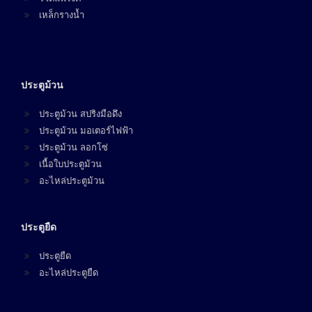
เหล็กรางน้ำ
ประตูม้วน
ประตูม้วน สปริงมือดึง
ประตูม้วน มอเตอร์ไฟฟ้า
ประตูม้วน ลอกโซ่
เนื้อใบประตูม้วน
อะไหล่ประตูม้วน
ประตูยืด
ประตูยืด
อะไหล่ประตูยืด