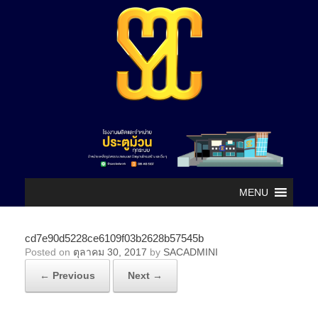
MENU
cd7e90d5228ce6109f03b2628b57545b
Posted on
ตุลาคม 30, 2017
by
SACADMINI
← Previous
Next →