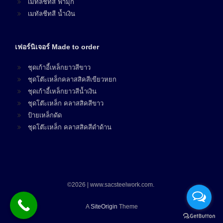
เมทัลชีทสี ฟ้ามุก
เมทัลชีทสี น้ำเงิน
เฟอร์นิเจอร์ Made to order
ชุดเก้าอี้เหล็กยาวสีขาว
ชุดโต๊ะเหล็กคลาสสิคสีเขียวหยก
ชุดเก้าอี้เหล็กยาวสีน้ำเงิน
ชุดโต๊ะเหล็ก คลาสสิคสีขาว
ป้ายเหล็กดัด
ชุดโต๊ะเหล็ก คลาสสิคสีดำด้าน
©2026 | www.sacsteelwork.com.
A
SiteOrigin
Theme