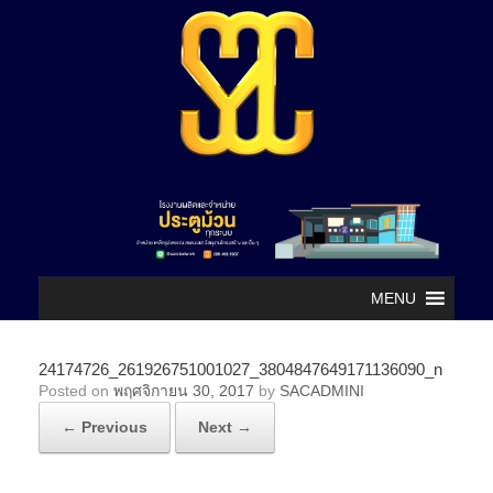
MENU
24174726_261926751001027_3804847649171136090_n
Posted on
พฤศจิกายน 30, 2017
by
SACADMINI
← Previous
Next →