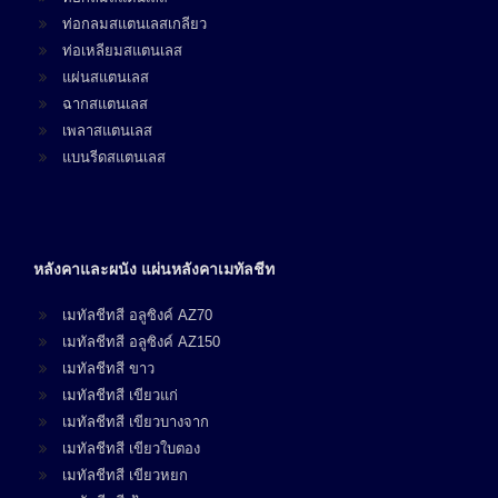
ท่อกลมสแตนเลสเกลียว
ท่อเหลียมสแตนเลส
แผ่นสแตนเลส
ฉากสแตนเลส
เพลาสแตนเลส
แบนรีดสแตนเลส
หลังคาและผนัง แผ่นหลังคาเมทัลชีท
เมทัลชีทสี อลูซิงค์ AZ70
เมทัลชีทสี อลูซิงค์ AZ150
เมทัลชีทสี ขาว
เมทัลชีทสี เขียวแก่
เมทัลชีทสี เขียวบางจาก
เมทัลชีทสี เขียวใบตอง
เมทัลชีทสี เขียวหยก