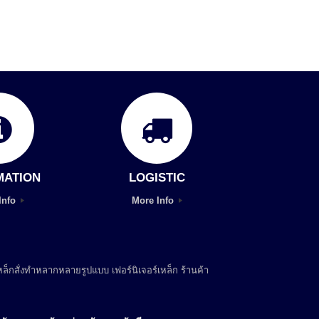
MATION
LOGISTIC
Info
More Info
ล็กสั่งทำหลากหลายรูปแบบ เฟอร์นิเจอร์เหล็ก ร้านค้า