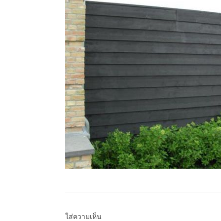
ใส่ความเห็น