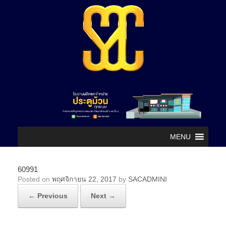
MENU
60991
Posted on
พฤศจิกายน 22, 2017
by
SACADMINI
← Previous
Next →