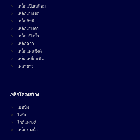
เหล็กแป๊บเหลี่ยม
เหล็กแบนตัด
เหล็กตัวซี
เหล็กแป๊บดำ
เหล็กแป๊บน้ำ
เหล็กฉาก
เหล็กแผ่นซิงค์
เหล็กเหลี่ยมตัน
เพลาขาว
เหล็กโครงสร้าง
เอชบีม
ไอบีม
ไวด์แฟรงค์
เหล็กรางน้ำ