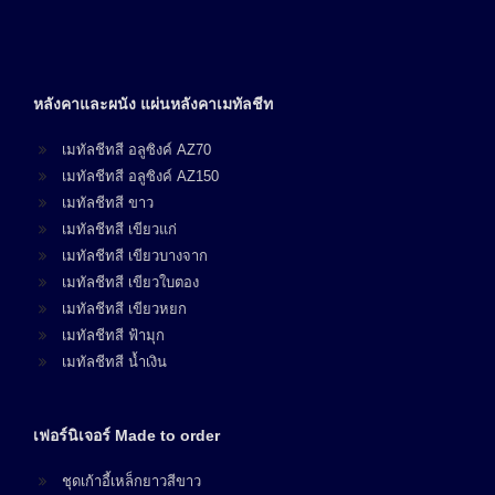
หลังคาและผนัง แผ่นหลังคาเมทัลชีท
เมทัลชีทสี อลูซิงค์ AZ70
เมทัลชีทสี อลูซิงค์ AZ150
เมทัลชีทสี ขาว
เมทัลชีทสี เขียวแก่
เมทัลชีทสี เขียวบางจาก
เมทัลชีทสี เขียวใบตอง
เมทัลชีทสี เขียวหยก
เมทัลชีทสี ฟ้ามุก
เมทัลชีทสี น้ำเงิน
เฟอร์นิเจอร์ Made to order
ชุดเก้าอี้เหล็กยาวสีขาว