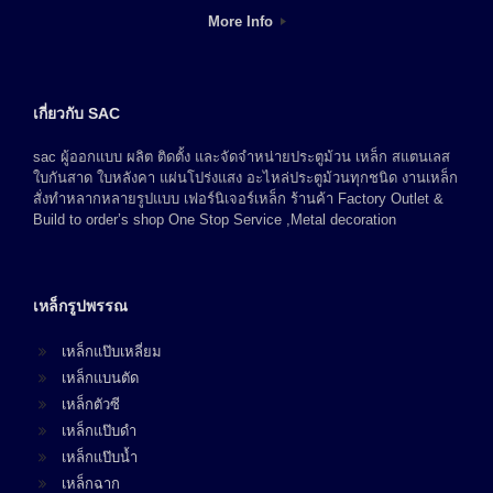
More Info
เกี่ยวกับ SAC
sac ผู้ออกแบบ ผลิต ติดตั้ง และจัดจำหน่ายประตูม้วน เหล็ก สแตนเลส
ใบกันสาด ใบหลังคา แผ่นโปร่งแสง อะไหล่ประตูม้วนทุกชนิด งานเหล็ก
สั่งทำหลากหลายรูปแบบ เฟอร์นิเจอร์เหล็ก ร้านค้า Factory Outlet &
Build to order’s shop One Stop Service ,Metal decoration
เหล็กรูปพรรณ
เหล็กแป๊บเหลี่ยม
เหล็กแบนตัด
เหล็กตัวซี
เหล็กแป๊บดำ
เหล็กแป๊บน้ำ
เหล็กฉาก