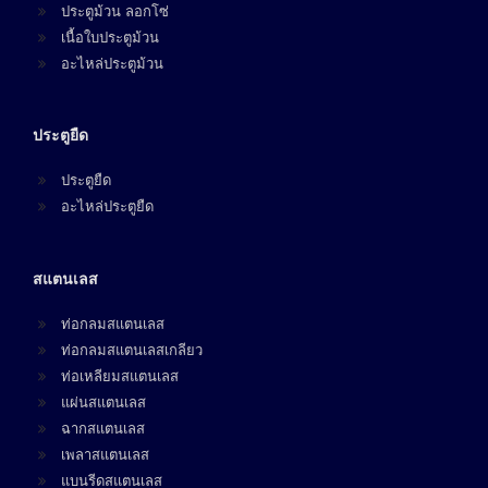
ประตูม้วน ลอกโซ่
เนื้อใบประตูม้วน
อะไหล่ประตูม้วน
ประตูยืด
ประตูยืด
อะไหล่ประตูยืด
สแตนเลส
ท่อกลมสแตนเลส
ท่อกลมสแตนเลสเกลียว
ท่อเหลียมสแตนเลส
แผ่นสแตนเลส
ฉากสแตนเลส
เพลาสแตนเลส
แบนรีดสแตนเลส