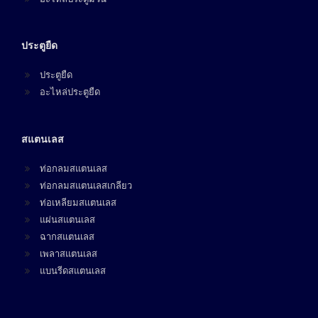
ประตูยืด
ประตูยืด
อะไหล่ประตูยืด
สแตนเลส
ท่อกลมสแตนเลส
ท่อกลมสแตนเลสเกลียว
ท่อเหลียมสแตนเลส
แผ่นสแตนเลส
ฉากสแตนเลส
เพลาสแตนเลส
แบนรีดสแตนเลส