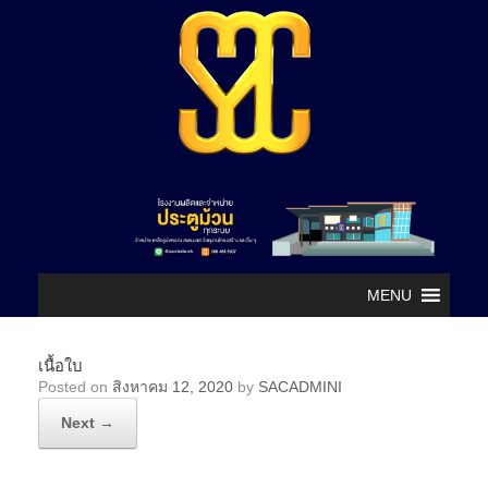
MENU
เนื้อใบ
Posted on
สิงหาคม 12, 2020
by
SACADMINI
Next →