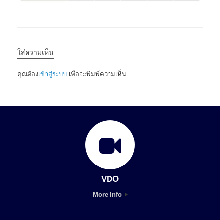
ใส่ความเห็น
คุณต้อง
เข้าสู่ระบบ
เพื่อจะพิมพ์ความเห็น
VDO
More Info