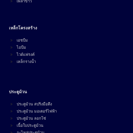
เพลาขาว
เหล็กโครงสร้าง
เอชบีม
ไอบีม
ไวด์แฟรงค์
เหล็กรางน้ำ
ประตูม้วน
ประตูม้วน สปริงมือดึง
ประตูม้วน มอเตอร์ไฟฟ้า
ประตูม้วน ลอกโซ่
เนื้อใบประตูม้วน
อะไหล่ประตูม้วน