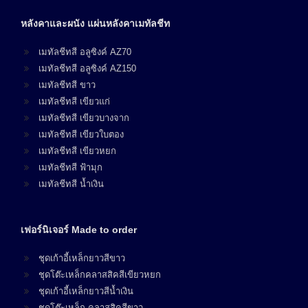
หลังคาและผนัง แผ่นหลังคาเมทัลชีท
เมทัลชีทสี อลูซิงค์ AZ70
เมทัลชีทสี อลูซิงค์ AZ150
เมทัลชีทสี ขาว
เมทัลชีทสี เขียวแก่
เมทัลชีทสี เขียวบางจาก
เมทัลชีทสี เขียวใบตอง
เมทัลชีทสี เขียวหยก
เมทัลชีทสี ฟ้ามุก
เมทัลชีทสี น้ำเงิน
เฟอร์นิเจอร์ Made to order
ชุดเก้าอี้เหล็กยาวสีขาว
ชุดโต๊ะเหล็กคลาสสิคสีเขียวหยก
ชุดเก้าอี้เหล็กยาวสีน้ำเงิน
ชุดโต๊ะเหล็ก คลาสสิคสีขาว