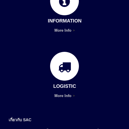
INFORMATION
More Info
LOGISTIC
More Info
เกี่ยวกับ SAC