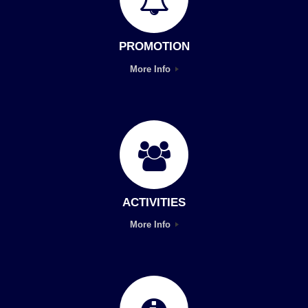
PROMOTION
More Info
ACTIVITIES
More Info