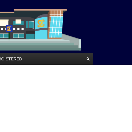
RRGISTERED