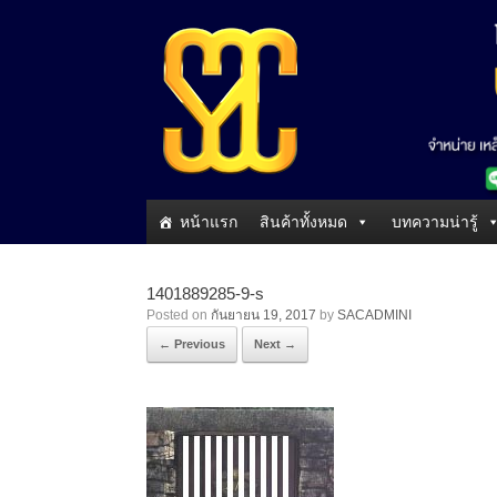
หน้าแรก
สินค้าทั้งหมด
บทความน่ารู้
1401889285-9-s
Posted on
กันยายน 19, 2017
by
SACADMINI
← Previous
Next →