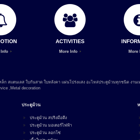
OTION
ACTIVITIES
INFOR
 Info
More Info
More 
 เหล็ก สแตนเลส ใบกันสาด ใบหลังคา แผ่นโปร่งแสง อะไหล่ประตูม้วนทุกชนิด งานเห
vice ,Metal decoration
ประตูม้วน
ห
ประตูม้วน สปริงมือดึง
ประตูม้วน มอเตอร์ไฟฟ้า
ประตูม้วน ลอกโซ่