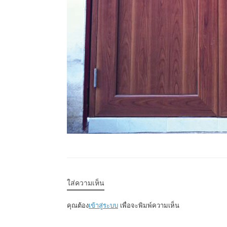
ใส่ความเห็น
คุณต้อง
เข้าสู่ระบบ
เพื่อจะพิมพ์ความเห็น