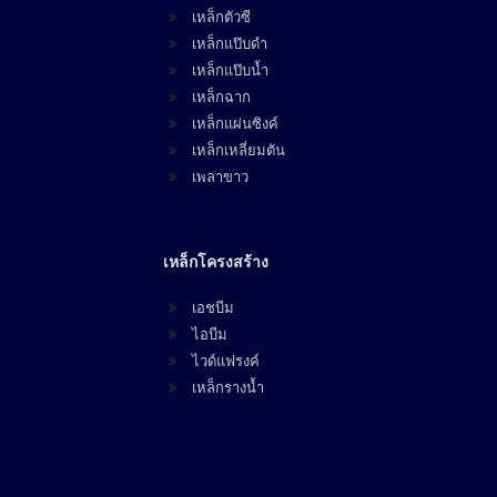
เหล็กตัวซี
เหล็กแป๊บดำ
เหล็กแป๊บน้ำ
เหล็กฉาก
เหล็กแผ่นซิงค์
เหล็กเหลี่ยมตัน
เพลาขาว
เหล็กโครงสร้าง
เอชบีม
ไอบีม
ไวด์แฟรงค์
เหล็กรางน้ำ