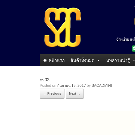
หน้าแรก
สินค้าทั้งหมด
บทความน่ารู้
os03l
Posted on
กันยายน 19, 2017
by
SACADMINI
← Previous
Next →