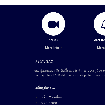
VDO
PROM
More Info
More
เกี่ยวกับ SAC
sac ผู้ออกแบบ ผลิต ติดตั้ง และจัดจำหน่ายประตูม้วน
Factory Outlet & Build to order’s shop One Stop Ser
เหล็กรูปพรรณ
เหล็กแป๊บเหลี่ยม
เหล็กแบนตัด