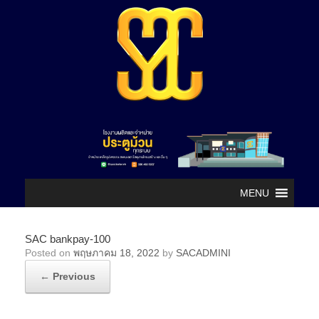
MENU
SAC bankpay-100
Posted on
พฤษภาคม 18, 2022
by
SACADMINI
← Previous