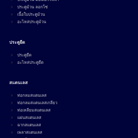
ประตูม้วน ลอกโซ่
เนื้อใบประตูม้วน
อะไหล่ประตูม้วน
ประตูยืด
ประตูยืด
อะไหล่ประตูยืด
สแตนเลส
ท่อกลมสแตนเลส
ท่อกลมสแตนเลสเกลียว
ท่อเหลียมสแตนเลส
แผ่นสแตนเลส
ฉากสแตนเลส
เพลาสแตนเลส