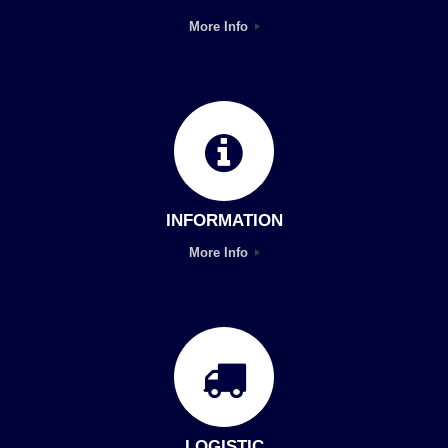
More Info
INFORMATION
More Info
LOGISTIC