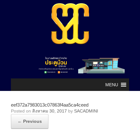
MENU
eef372a7983013c07863f4aa5ca4ceed
Posted on
สิงหาคม 30, 2017
by
SACADMINI
← Previous