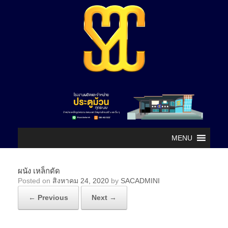
MENU
ผนัง เหล็กดัด
Posted on
สิงหาคม 24, 2020
by
SACADMINI
← Previous
Next →