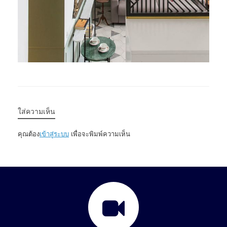
ใส่ความเห็น
คุณต้อง
เข้าสู่ระบบ
เพื่อจะพิมพ์ความเห็น