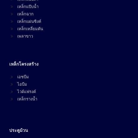
เหล็กแป๊บน้ำ
เหล็กฉาก
เหล็กแผ่นซิงค์
เหล็กเหลี่ยมตัน
เพลาขาว
เหล็กโครงสร้าง
เอชบีม
ไอบีม
ไวด์แฟรงค์
เหล็กรางน้ำ
ประตูม้วน