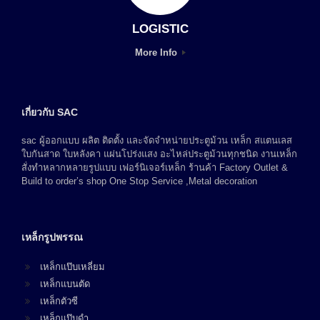
LOGISTIC
More Info
เกี่ยวกับ SAC
sac ผู้ออกแบบ ผลิต ติดตั้ง และจัดจำหน่ายประตูม้วน เหล็ก สแตนเลส
ใบกันสาด ใบหลังคา แผ่นโปร่งแสง อะไหล่ประตูม้วนทุกชนิด งานเหล็ก
สั่งทำหลากหลายรูปแบบ เฟอร์นิเจอร์เหล็ก ร้านค้า Factory Outlet &
Build to order’s shop One Stop Service ,Metal decoration
เหล็กรูปพรรณ
เหล็กแป๊บเหลี่ยม
เหล็กแบนตัด
เหล็กตัวซี
เหล็กแป๊บดำ