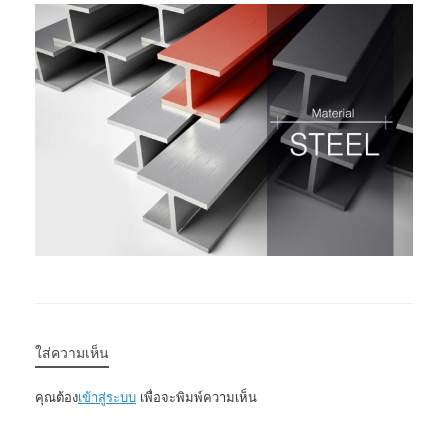
ใส่ความเห็น
คุณต้อง
เข้าสู่ระบบ
เพื่อจะพิมพ์ความเห็น