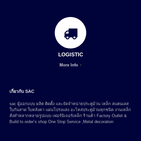
LOGISTIC
More Info
เกี่ยวกับ SAC
sac ผู้ออกแบบ ผลิต ติดตั้ง และจัดจำหน่ายประตูม้วน เหล็ก สแตนเลส
ใบกันสาด ใบหลังคา แผ่นโปร่งแสง อะไหล่ประตูม้วนทุกชนิด งานเหล็ก
สั่งทำหลากหลายรูปแบบ เฟอร์นิเจอร์เหล็ก ร้านค้า Factory Outlet &
Build to order’s shop One Stop Service ,Metal decoration