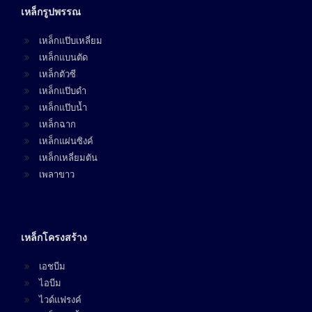
เหล็กรูปพรรณ
เหล็กแป๊บเหลี่ยม
เหล็กแบนตัด
เหล็กตัวซี
เหล็กแป๊บดำ
เหล็กแป๊บน้ำ
เหล็กฉาก
เหล็กแผ่นซิงค์
เหล็กเหลี่ยมตัน
เพลาขาว
เหล็กโครงสร้าง
เอชบีม
ไอบีม
ไวด์แฟรงค์