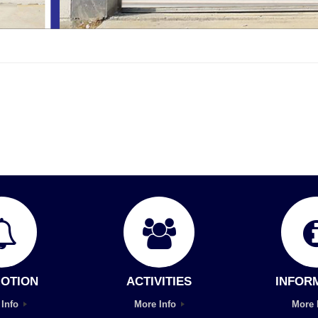
OTION
ACTIVITIES
INFOR
 Info
More Info
More 