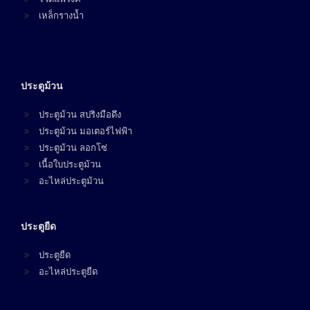
เหล็กรางน้ำ
ประตูม้วน
ประตูม้วน สปริงมือดึง
ประตูม้วน มอเตอร์ไฟฟ้า
ประตูม้วน ลอกโซ่
เนื้อใบประตูม้วน
อะไหล่ประตูม้วน
ประตูยืด
ประตูยืด
อะไหล่ประตูยืด