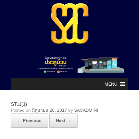
MENU
ST11(1)
Posted on
มิถุนายน 28, 2017
by
SACADMINI
← Previous
Next →