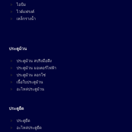
ไอบีม
ไวด์แฟรงค์
เหล็กรางน้ำ
ประตูม้วน
ประตูม้วน สปริงมือดึง
ประตูม้วน มอเตอร์ไฟฟ้า
ประตูม้วน ลอกโซ่
เนื้อใบประตูม้วน
อะไหล่ประตูม้วน
ประตูยืด
ประตูยืด
อะไหล่ประตูยืด