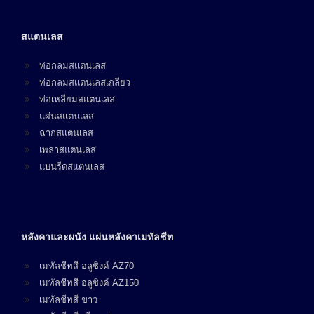
สแตนเลส
ท่อกลมสแตนเลส
ท่อกลมสแตนเลสเกลียว
ท่อเหลียมสแตนเลส
แผ่นสแตนเลส
ฉากสแตนเลส
เพลาสแตนเลส
แบนรีดสแตนเลส
หลังคาและผนัง แผ่นหลังคาเมทัลชีท
เมทัลชีทสี อลูซิงค์ AZ70
เมทัลชีทสี อลูซิงค์ AZ150
เมทัลชีทสี ขาว