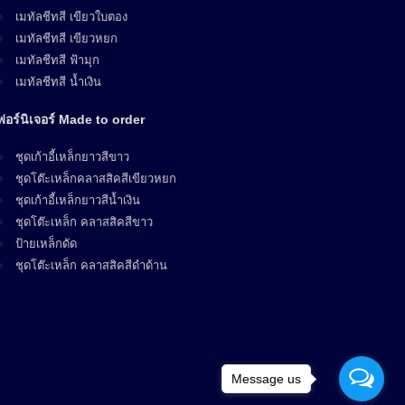
เมทัลชีทสี เขียวใบตอง
เมทัลชีทสี เขียวหยก
เมทัลชีทสี ฟ้ามุก
เมทัลชีทสี น้ำเงิน
ฟอร์นิเจอร์ Made to order
ชุดเก้าอี้เหล็กยาวสีขาว
ชุดโต๊ะเหล็กคลาสสิคสีเขียวหยก
ชุดเก้าอี้เหล็กยาวสีน้ำเงิน
ชุดโต๊ะเหล็ก คลาสสิคสีขาว
ป้ายเหล็กดัด
ชุดโต๊ะเหล็ก คลาสสิคสีดำด้าน
Message us