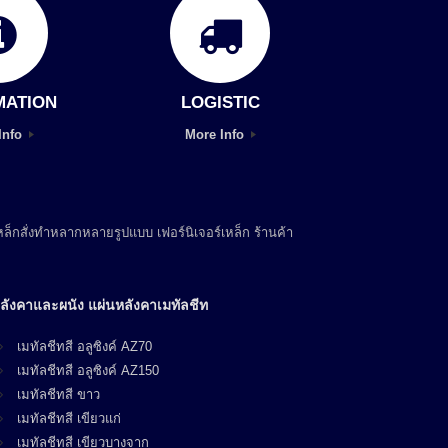
MATION
LOGISTIC
Info
More Info
ล็กสั่งทำหลากหลายรูปแบบ เฟอร์นิเจอร์เหล็ก ร้านค้า
ลังคาและผนัง แผ่นหลังคาเมทัลชีท
เมทัลชีทสี อลูซิงค์ AZ70
เมทัลชีทสี อลูซิงค์ AZ150
เมทัลชีทสี ขาว
เมทัลชีทสี เขียวแก่
เมทัลชีทสี เขียวบางจาก