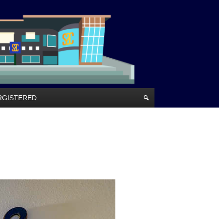
RRGISTERED