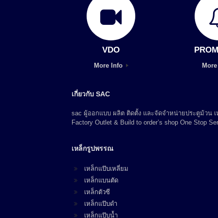
VDO
PROM
More Info
More
เกี่ยวกับ SAC
sac ผู้ออกแบบ ผลิต ติดตั้ง และจัดจำหน่ายประตูม้วน
Factory Outlet & Build to order’s shop One Stop Ser
เหล็กรูปพรรณ
เหล็กแป๊บเหลี่ยม
เหล็กแบนตัด
เหล็กตัวซี
เหล็กแป๊บดำ
เหล็กแป๊บน้ำ