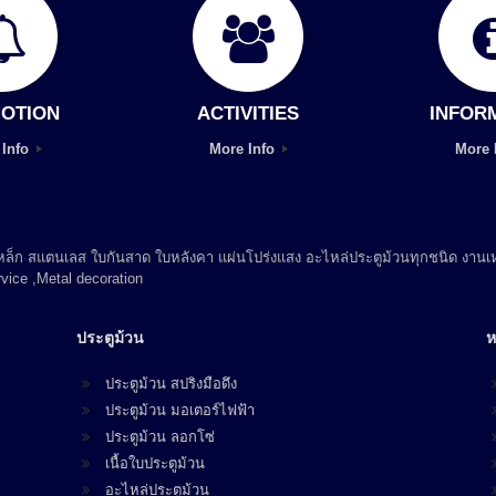
OTION
ACTIVITIES
INFOR
 Info
More Info
More 
 เหล็ก สแตนเลส ใบกันสาด ใบหลังคา แผ่นโปร่งแสง อะไหล่ประตูม้วนทุกชนิด งานเห
vice ,Metal decoration
ประตูม้วน
ห
ประตูม้วน สปริงมือดึง
ประตูม้วน มอเตอร์ไฟฟ้า
ประตูม้วน ลอกโซ่
เนื้อใบประตูม้วน
อะไหล่ประตูม้วน