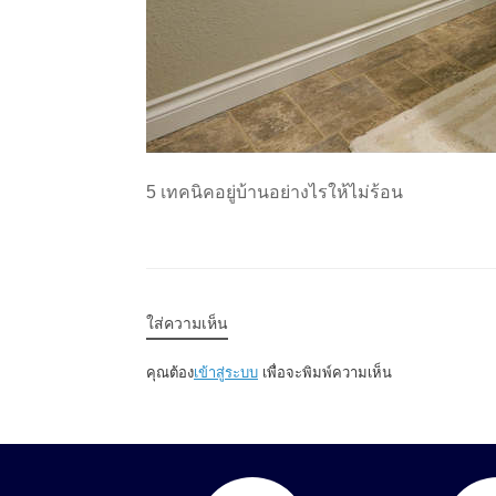
5 เทคนิคอยู่บ้านอย่างไรให้ไม่ร้อน
ใส่ความเห็น
คุณต้อง
เข้าสู่ระบบ
เพื่อจะพิมพ์ความเห็น