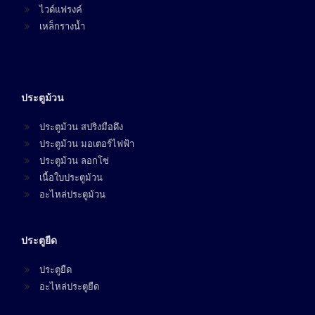
ไวด์แฟรงค์
เหล็กรางน้ำ
ประตูม้วน
ประตูม้วน สปริงมือดึง
ประตูม้วน มอเตอร์ไฟฟ้า
ประตูม้วน ลอกโซ่
เนื้อใบประตูม้วน
อะไหล่ประตูม้วน
ประตูยืด
ประตูยืด
อะไหล่ประตูยืด