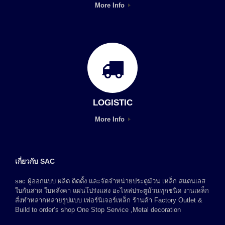
More Info
LOGISTIC
More Info
เกี่ยวกับ SAC
sac ผู้ออกแบบ ผลิต ติดตั้ง และจัดจำหน่ายประตูม้วน เหล็ก สแตนเลส
ใบกันสาด ใบหลังคา แผ่นโปร่งแสง อะไหล่ประตูม้วนทุกชนิด งานเหล็ก
สั่งทำหลากหลายรูปแบบ เฟอร์นิเจอร์เหล็ก ร้านค้า Factory Outlet &
Build to order’s shop One Stop Service ,Metal decoration