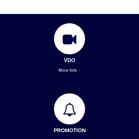
VDO
More Info
PROMOTION