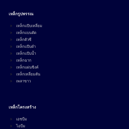
เหล็กรูปพรรณ
เหล็กแป๊บเหลี่ยม
เหล็กแบนตัด
เหล็กตัวซี
เหล็กแป๊บดำ
เหล็กแป๊บน้ำ
เหล็กฉาก
เหล็กแผ่นซิงค์
เหล็กเหลี่ยมตัน
เพลาขาว
เหล็กโครงสร้าง
เอชบีม
ไอบีม