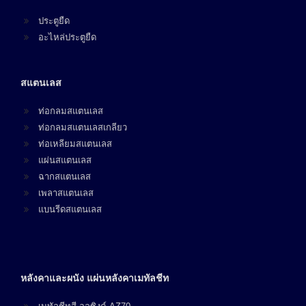
ประตูยืด
อะไหล่ประตูยืด
สแตนเลส
ท่อกลมสแตนเลส
ท่อกลมสแตนเลสเกลียว
ท่อเหลียมสแตนเลส
แผ่นสแตนเลส
ฉากสแตนเลส
เพลาสแตนเลส
แบนรีดสแตนเลส
หลังคาและผนัง แผ่นหลังคาเมทัลชีท