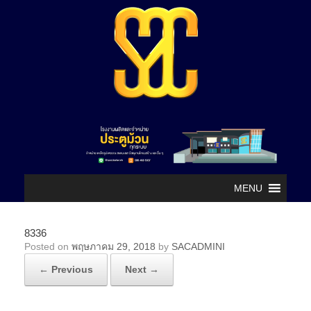
MENU
8336
Posted on
พฤษภาคม 29, 2018
by
SACADMINI
← Previous
Next →