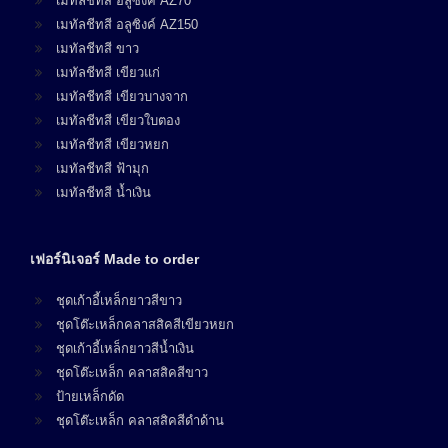
เมทัลชีทสี อลูซิงค์ AZ70
เมทัลชีทสี อลูซิงค์ AZ150
เมทัลชีทสี ขาว
เมทัลชีทสี เขียวแก่
เมทัลชีทสี เขียวบางจาก
เมทัลชีทสี เขียวใบตอง
เมทัลชีทสี เขียวหยก
เมทัลชีทสี ฟ้ามุก
เมทัลชีทสี น้ำเงิน
เฟอร์นิเจอร์ Made to order
ชุดเก้าอี้เหล็กยาวสีขาว
ชุดโต๊ะเหล็กคลาสสิคสีเขียวหยก
ชุดเก้าอี้เหล็กยาวสีน้ำเงิน
ชุดโต๊ะเหล็ก คลาสสิคสีขาว
ป้ายเหล็กดัด
ชุดโต๊ะเหล็ก คลาสสิคสีดำด้าน