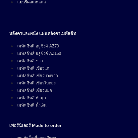
แบนรีดสแตนเลส
หลังคาและผนัง แผ่นหลังคาเมทัลชีท
เมทัลชีทสี อลูซิงค์ AZ70
เมทัลชีทสี อลูซิงค์ AZ150
เมทัลชีทสี ขาว
เมทัลชีทสี เขียวแก่
เมทัลชีทสี เขียวบางจาก
เมทัลชีทสี เขียวใบตอง
เมทัลชีทสี เขียวหยก
เมทัลชีทสี ฟ้ามุก
เมทัลชีทสี น้ำเงิน
เฟอร์นิเจอร์ Made to order