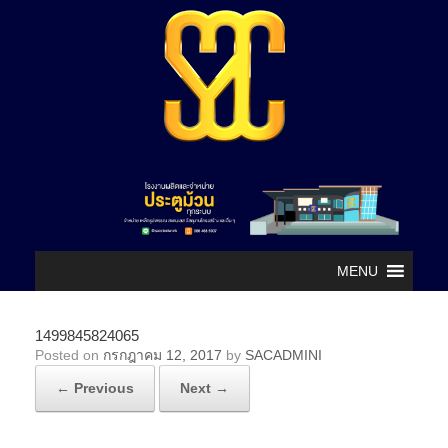
MENU
1499845824065
Posted on
กรกฎาคม 12, 2017
by
SACADMINI
← Previous
Next →