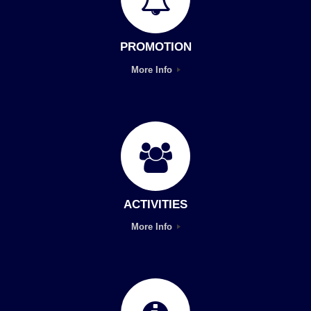
PROMOTION
More Info
ACTIVITIES
More Info