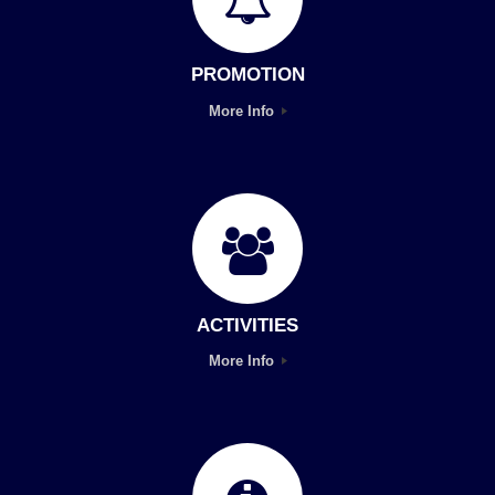
PROMOTION
More Info
ACTIVITIES
More Info