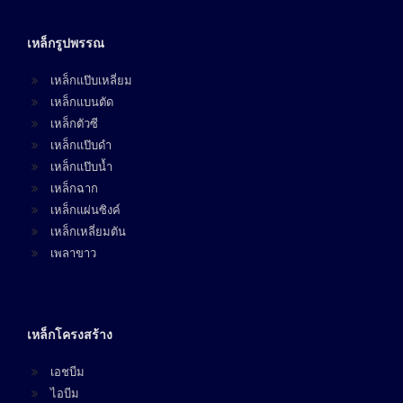
เหล็กรูปพรรณ
เหล็กแป๊บเหลี่ยม
เหล็กแบนตัด
เหล็กตัวซี
เหล็กแป๊บดำ
เหล็กแป๊บน้ำ
เหล็กฉาก
เหล็กแผ่นซิงค์
เหล็กเหลี่ยมตัน
เพลาขาว
เหล็กโครงสร้าง
เอชบีม
ไอบีม