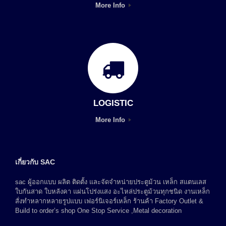
More Info
LOGISTIC
More Info
เกี่ยวกับ SAC
sac ผู้ออกแบบ ผลิต ติดตั้ง และจัดจำหน่ายประตูม้วน เหล็ก สแตนเลส
ใบกันสาด ใบหลังคา แผ่นโปร่งแสง อะไหล่ประตูม้วนทุกชนิด งานเหล็ก
สั่งทำหลากหลายรูปแบบ เฟอร์นิเจอร์เหล็ก ร้านค้า Factory Outlet &
Build to order’s shop One Stop Service ,Metal decoration