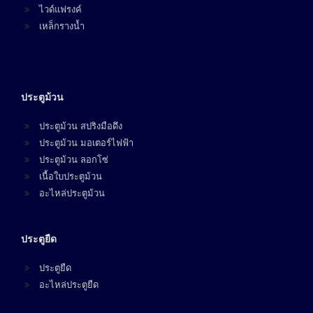
ไวด์แฟรงค์
เหล็กรางน้ำ
ประตูม้วน
ประตูม้วน สปริงมือดึง
ประตูม้วน มอเตอร์ไฟฟ้า
ประตูม้วน ลอกโซ่
เนื้อใบประตูม้วน
อะไหล่ประตูม้วน
ประตูยืด
ประตูยืด
อะไหล่ประตูยืด